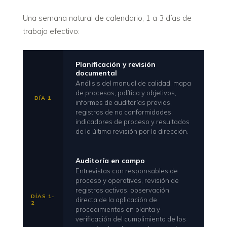
Una semana natural de calendario, 1 a 3 días de
trabajo efectivo:
Planificación y revisión
documental
Análisis del manual de calidad, mapa
de procesos, política y objetivos,
DÍA 1
informes de auditorías previas,
registros de no conformidades,
indicadores de proceso y resultados
de la última revisión por la dirección.
Auditoría en campo
Entrevistas con responsables de
proceso y operativos, revisión de
registros activos, observación
DÍAS 1-
directa de la aplicación de
2
procedimientos en planta y
verificación del cumplimiento de los