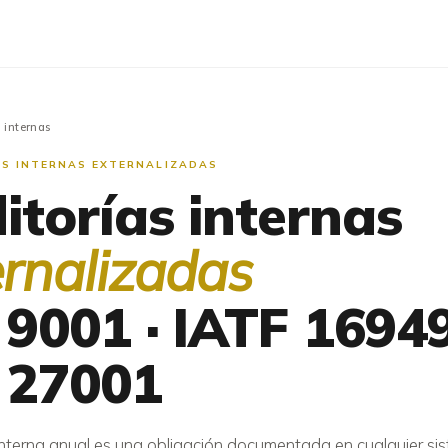
 internas
S INTERNAS EXTERNALIZADAS
itorías internas
ernalizadas
 9001 · IATF 16949
 27001
interna anual es una obligación documentada en cualquier si