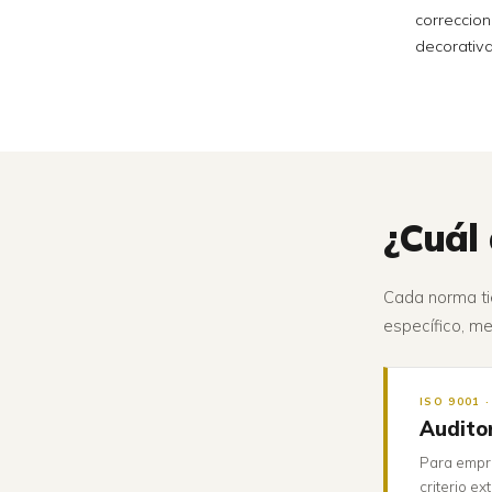
correccion
decorativa
¿Cuál 
Cada norma tie
específico, me
ISO 9001 
Auditor
Para empre
criterio e