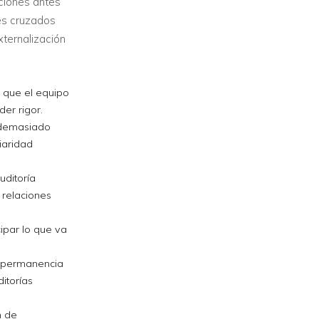
aciones antes
res cruzados
xternalización
 que el equipo
der rigor.
 demasiado
liaridad
uditoría
s relaciones
ipar lo que va
in permanencia
ditorías
n de