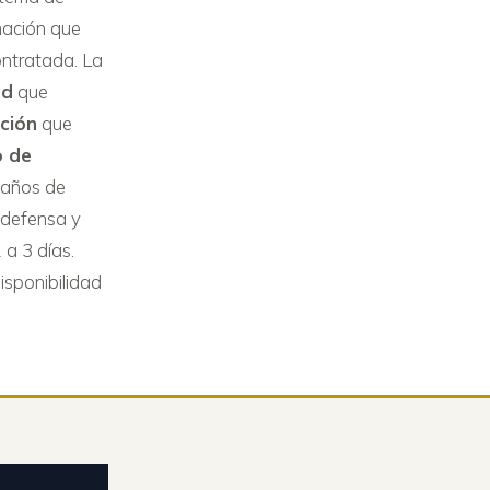
mación que
ontratada. La
ad
que
cción
que
o de
 años de
, defensa y
 a 3 días.
isponibilidad