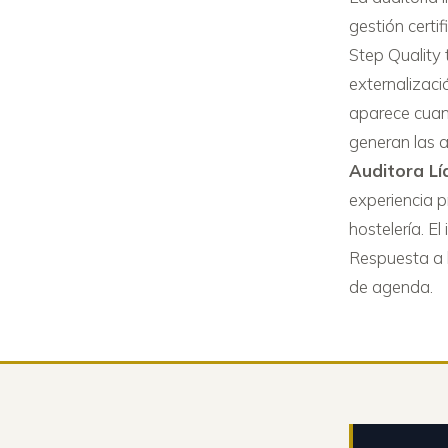
gestión certi
Step Quality
externalizac
aparece cuan
generan las a
Auditora Lí
experiencia p
hostelería. E
Respuesta a l
de agenda.