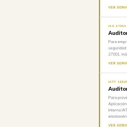
VER SERV
ISO 27001
Audito
Para empre
seguridad 
27001, má
VER SERV
IATF 1694
Audito
Para prove
Aplicación
Interna IA
elastoméri
VER SERV