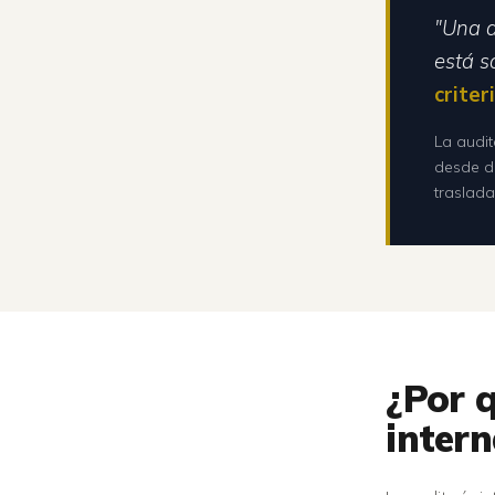
"Una a
está s
criter
La audit
desde de
traslada
¿Por 
inter