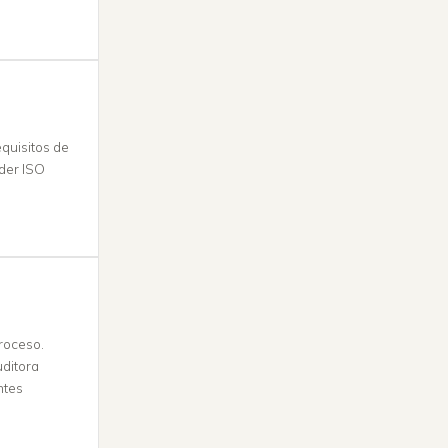
quisitos de
íder ISO
proceso.
uditora
ntes