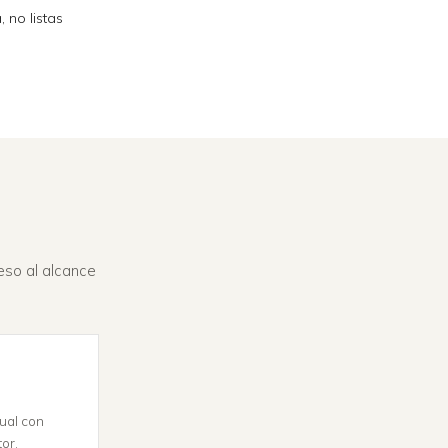
 no listas
ceso al alcance
nual con
or.