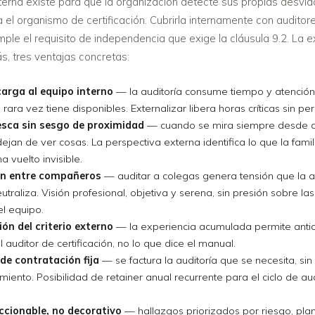
nterna existe para que la organización detecte sus propias desvi
 el organismo de certificación. Cubrirla internamente con audito
mple el requisito de independencia que exige la cláusula 9.2. La e
s, tres ventajas concretas:
arga al equipo interno
— la auditoría consume tiempo y atención
rara vez tiene disponibles. Externalizar libera horas críticas sin per
esca sin sesgo de proximidad
— cuando se mira siempre desde
dejan de ver cosas. La perspectiva externa identifica lo que la fami
a vuelto invisible.
ión entre compañeros
— auditar a colegas genera tensión que la a
utraliza. Visión profesional, objetiva y serena, sin presión sobre la
el equipo.
ón del criterio externo
— la experiencia acumulada permite antic
l auditor de certificación, no lo que dice el manual.
 de contratación fija
— se factura la auditoría que se necesita, s
miento. Posibilidad de retainer anual recurrente para el ciclo de au
ccionable, no decorativo
— hallazgos priorizados por riesgo, pla