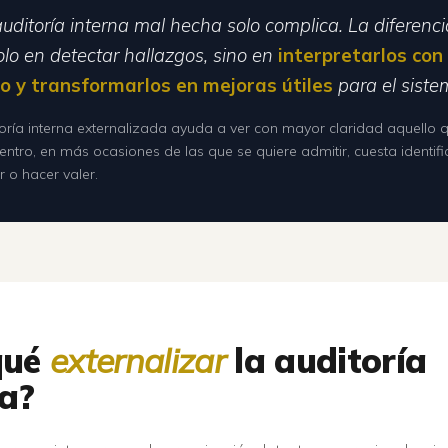
uditoría interna mal hecha solo complica. La diferenc
olo en detectar hallazgos, sino en
interpretarlos con
io y transformarlos en mejoras útiles
para el siste
oría interna externalizada ayuda a ver con mayor claridad aquello 
ntro, en más ocasiones de las que se quiere admitir, cuesta identifi
r o hacer valer.
qué
externalizar
la auditoría
na?