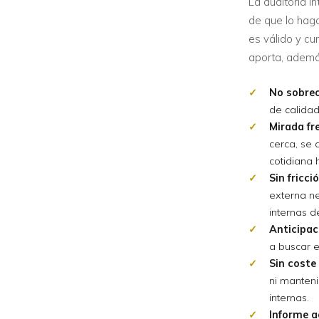
La auditoría i
de que lo haga
es válido y cu
aporta, ademá
No sobrec
de calidad 
Mirada fr
cerca, se 
cotidiana h
Sin fricc
externa ne
internas d
Anticipaci
a buscar e
Sin coste
ni manteni
internas.
Informe a