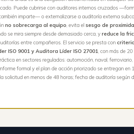
ficado. Puede cubrirse con auditores internos cruzados —for
 también imparte— o externalizarse a auditoría externa subc
ión
no sobrecarga al equipo
, evita el
sesgo de proximid
do se mira siempre desde demasiado cerca, y
reduce la fri
uditorías entre compañeros. El servicio se presta con
criteri
der ISO 9001 y Auditora Líder ISO 27001
, con más de 20
ráctica en sectores regulados: automoción, naval, ferroviario
l informe formal y el plan de acción priorizado se entregan en 1
a solicitud en menos de 48 horas; fecha de auditoría según d