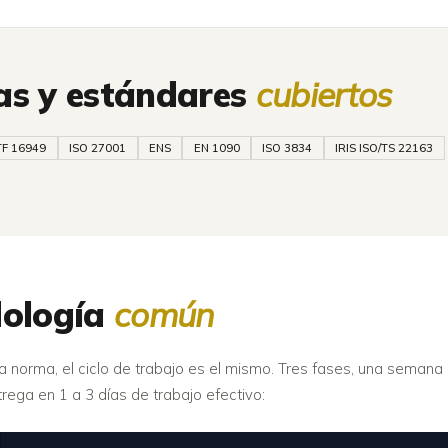
s y estándares
cubiertos
TF 16949
ISO 27001
ENS
EN 1090
ISO 3834
IRIS ISO/TS 22163
ología
común
a norma, el ciclo de trabajo es el mismo. Tres fases, una semana 
trega en 1 a 3 días de trabajo efectivo: