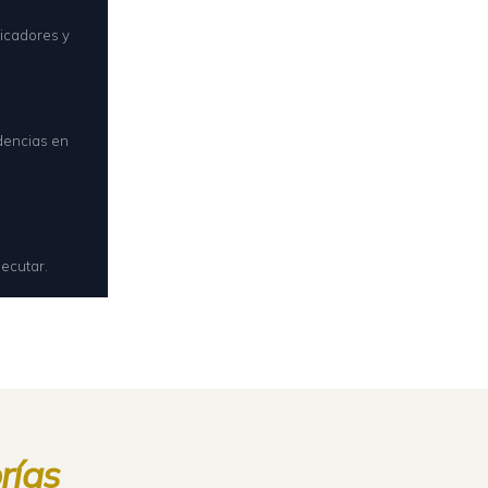
dicadores y
idencias en
jecutar.
rías