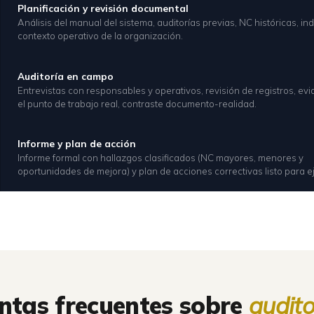
Planificación y revisión documental
Análisis del manual del sistema, auditorías previas, NC históricas, in
contexto operativo de la organización.
Auditoría en campo
Entrevistas con responsables y operativos, revisión de registros, ev
el punto de trabajo real, contraste documento-realidad.
Informe y plan de acción
Informe formal con hallazgos clasificados (NC mayores, menores y
oportunidades de mejora) y plan de acciones correctivas listo para e
ntas frecuentes sobre
audito