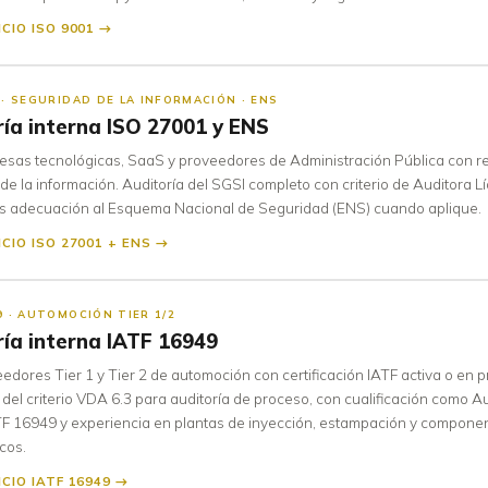
ICIO ISO 9001 →
 · SEGURIDAD DE LA INFORMACIÓN · ENS
ría interna ISO 27001 y ENS
sas tecnológicas, SaaS y proveedores de Administración Pública con re
de la información. Auditoría del SGSI completo con criterio de Auditora L
s adecuación al Esquema Nacional de Seguridad (ENS) cuando aplique.
ICIO ISO 27001 + ENS →
9 · AUTOMOCIÓN TIER 1/2
ría interna IATF 16949
edores Tier 1 y Tier 2 de automoción con certificación IATF activa o en 
 del criterio VDA 6.3 para auditoría de proceso, con cualificación como A
TF 16949 y experiencia en plantas de inyección, estampación y compone
cos.
ICIO IATF 16949 →