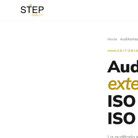
Inicio
· Auditorías
AUDITORÍA
Aud
ext
ISO
ISO
La auditoría 