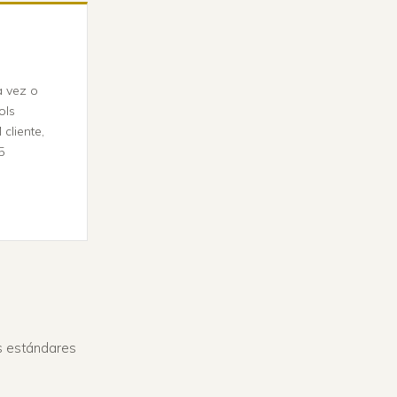
a vez o
ols
cliente,
5
os estándares