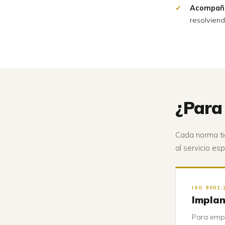
Acompaña
resolviend
¿Para
Cada norma tie
al servicio es
ISO 9001:
Implan
Para empr