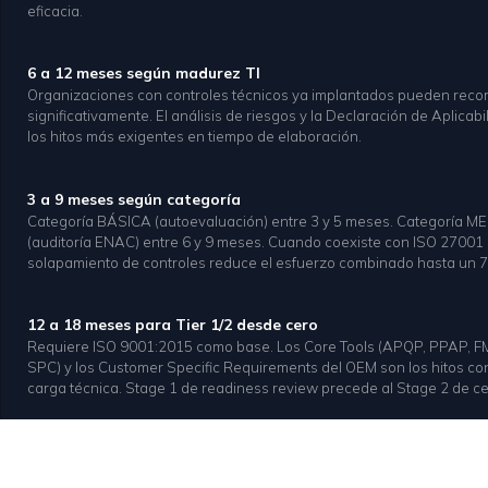
eficacia.
6 a 12 meses según madurez TI
Organizaciones con controles técnicos ya implantados pueden recor
significativamente. El análisis de riesgos y la Declaración de Aplicab
los hitos más exigentes en tiempo de elaboración.
3 a 9 meses según categoría
Categoría BÁSICA (autoevaluación) entre 3 y 5 meses. Categoría M
(auditoría ENAC) entre 6 y 9 meses. Cuando coexiste con ISO 27001 p
solapamiento de controles reduce el esfuerzo combinado hasta un 
12 a 18 meses para Tier 1/2 desde cero
Requiere ISO 9001:2015 como base. Los Core Tools (APQP, PPAP, 
SPC) y los Customer Specific Requirements del OEM son los hitos c
carga técnica. Stage 1 de readiness review precede al Stage 2 de cer