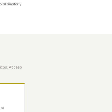
o al auditor y
picos. Acceso
 al