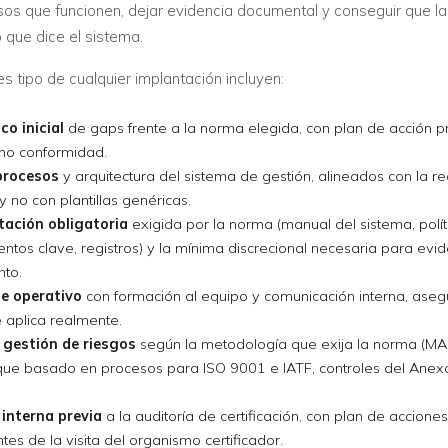
sos que funcionen, dejar evidencia documental y conseguir que l
lo que dice el sistema.
s tipo de cualquier implantación incluyen:
co inicial
de gaps frente a la norma elegida, con plan de acción p
 no conformidad.
procesos
y arquitectura del sistema de gestión, alineados con la re
y no con plantillas genéricas.
ación obligatoria
exigida por la norma (manual del sistema, políti
ntos clave, registros) y la mínima discrecional necesaria para evid
nto.
e operativo
con formación al equipo y comunicación interna, ase
 aplica realmente.
y gestión de riesgos
según la metodología que exija la norma (M
que basado en procesos para ISO 9001 e IATF, controles del Anex
 interna previa
a la auditoría de certificación, con plan de acciones
tes de la visita del organismo certificador.