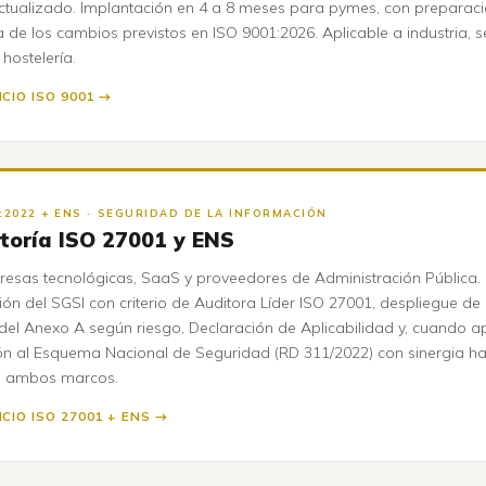
ctualizado. Implantación en 4 a 8 meses para pymes, con preparac
 de los cambios previstos en ISO 9001:2026. Aplicable a industria, se
hostelería.
ICIO ISO 9001 →
1:2022 + ENS · SEGURIDAD DE LA INFORMACIÓN
toría ISO 27001 y ENS
esas tecnológicas, SaaS y proveedores de Administración Pública.
ón del SGSI con criterio de Auditora Líder ISO 27001, despliegue de 
 del Anexo A según riesgo, Declaración de Aplicabilidad y, cuando ap
n al Esquema Nacional de Seguridad (RD 311/2022) con sinergia ha
e ambos marcos.
ICIO ISO 27001 + ENS →