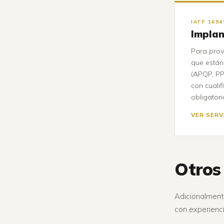
IATF 1694
Implan
Para prov
que están
(APQP, PP
con cuali
obligatori
VER SERV
Otros
Adicionalmente
con experienc