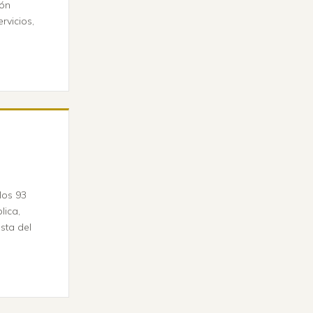
ión
rvicios,
los 93
lica,
sta del