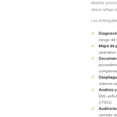
diseñar proce
diaria refleje 
Los entregable
Diagnósti
riesgo de
Mapa de 
operativa 
Document
procedimie
cumplimie
Despliegu
sistema se
Análisis 
ENS, enfo
27001).
Auditoría
cerrado an