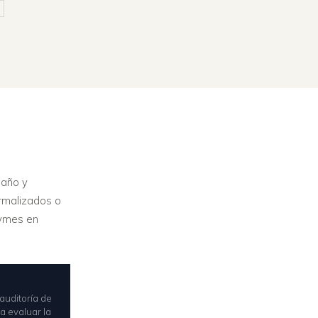
maño y
ormalizados o
 pymes en
auditoría de
a evaluar la