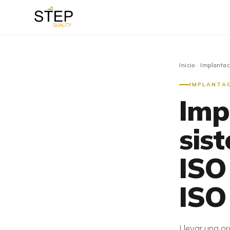
Inicio
· Implantac
IMPLANTAC
Imp
sis
ISO
ISO
Llevar una or