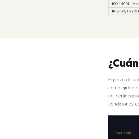
ISO 14001 · Me
IRIS ISO/TS 2216
¿Cuá
El plazo de un
complejidad de
no, certificac
condiciones e
ISO 9001