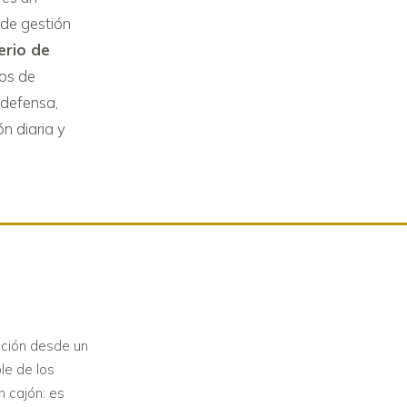
 de gestión
terio de
os de
 defensa,
n diaria y
?
ación desde un
le de los
n cajón: es