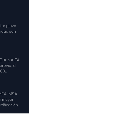
tar plazo
ilidad son
EDIA o ALTA
revio, el
70%.
FMEA, MSA,
on mayor
tificación.