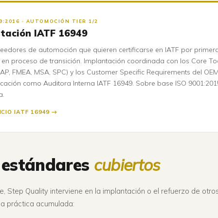
9:2016 · AUTOMOCIÓN TIER 1/2
tación IATF 16949
eedores de automoción que quieren certificarse en IATF por primer
 en proceso de transición. Implantación coordinada con los Core To
AP, FMEA, MSA, SPC) y los Customer Specific Requirements del OEM 
ficación como Auditora Interna IATF 16949. Sobre base ISO 9001:201
a.
ICIO IATF 16949 →
 estándares
cubiertos
, Step Quality interviene en la implantación o el refuerzo de otr
ia práctica acumulada: