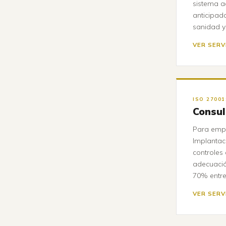
sistema a
anticipada
sanidad y 
VER SERV
ISO 2700
Consul
Para empr
Implantaci
controles
adecuació
70% entr
VER SERV