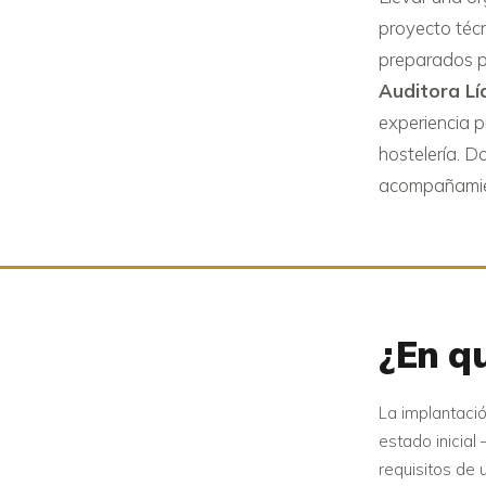
proyecto técn
preparados pa
Auditora Lí
experiencia p
hostelería. D
acompañamien
¿En q
La implantació
estado inicial
requisitos de 