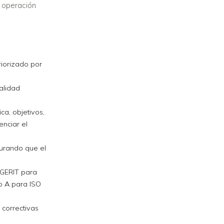
a operación
riorizado por
alidad
ca, objetivos,
enciar el
gurando que el
AGERIT para
o A para ISO
 correctivas