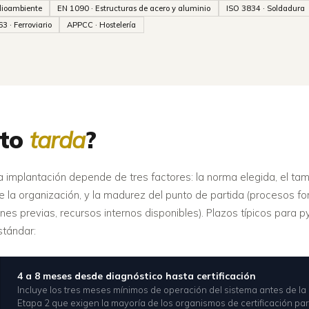
dioambiente
EN 1090 · Estructuras de acero y aluminio
ISO 3834 · Soldadura
3 · Ferroviario
APPCC · Hostelería
nto
tarda
?
a implantación depende de tres factores: la norma elegida, el ta
 la organización, y la madurez del punto de partida (procesos f
iones previas, recursos internos disponibles). Plazos típicos para
stándar:
4 a 8 meses desde diagnóstico hasta certificación
Incluye los tres meses mínimos de operación del sistema antes de la 
Etapa 2 que exigen la mayoría de los organismos de certificación par