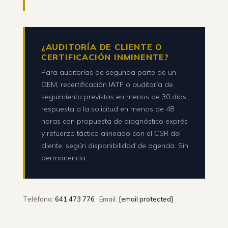
¿AUDITORÍA DE CLIENTE O
CERTIFICACIÓN INMINENTE?
Para auditorías de segunda parte de un
OEM, recertificación IATF o auditoría de
seguimiento previstas en menos de 30 días,
respuesta a la solicitud en menos de 48
horas con propuesta de diagnóstico exprés
y refuerzo táctico alineado con el CSR del
cliente, según disponibilidad de agenda. Sin
permanencia.
Teléfono:
641 473 776
· Email:
[email protected]