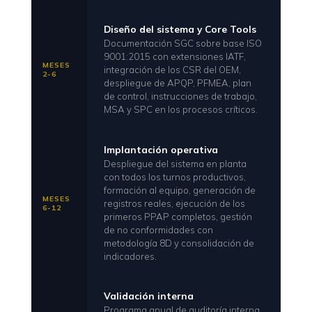
Diseño del sistema y Core Tools
Documentación SGC sobre base ISO
9001:2015 con extensiones IATF,
MESES
integración de los CSR del OEM,
2-6
despliegue de APQP, PFMEA, plan
de control, instrucciones de trabajo,
MSA y SPC en los procesos críticos.
Implantación operativa
Despliegue del sistema en planta
con todos los turnos productivos,
formación al equipo, generación de
MESES
registros reales, ejecución de los
6-12
primeros PPAP completos, gestión
de no conformidades con
metodología 8D y consolidación de
indicadores.
Validación interna
Programa anual de auditoría interna