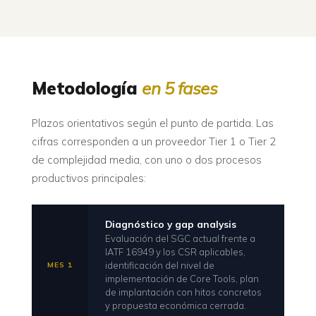
Metodología
en 5 fases
Plazos orientativos según el punto de partida. Las
cifras corresponden a un proveedor Tier 1 o Tier 2
de complejidad media, con uno o dos procesos
productivos principales:
Diagnóstico y gap analysis
Evaluación del SGC actual frente a
IATF 16949 y los CSR aplicables,
identificación del nivel de
MES 1
implementación de Core Tools, plan
de implantación con hitos concretos
y propuesta económica cerrada.