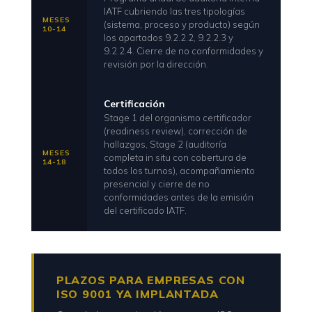
IATF cubriendo las tres tipologías
MESES
(sistema, proceso y producto) según
10-14
los apartados 9.2.2.2, 9.2.2.3 y
9.2.2.4. Cierre de no conformidades y
revisión por la dirección.
Certificación
Stage 1 del organismo certificador
(readiness review), corrección de
hallazgos, Stage 2 (auditoría
MESES
completa in situ con cobertura de
14-18
todos los turnos), acompañamiento
presencial y cierre de no
conformidades antes de la emisión
del certificado IATF.
PLAZOS PARA EMPRESAS CON
ISO 9001 YA IMPLANTADA