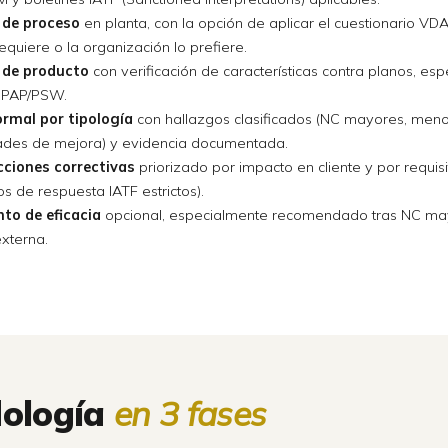
 de proceso
en planta, con la opción de aplicar el cuestionario VD
requiere o la organización lo prefiere.
 de producto
con verificación de características contra planos, esp
 PPAP/PSW.
ormal por tipología
con hallazgos clasificados (NC mayores, meno
ades de mejora) y evidencia documentada.
cciones correctivas
priorizado por impacto en cliente y por requisi
os de respuesta IATF estrictos).
to de eficacia
opcional, especialmente recomendado tras NC ma
externa.
ología
en 3 fases