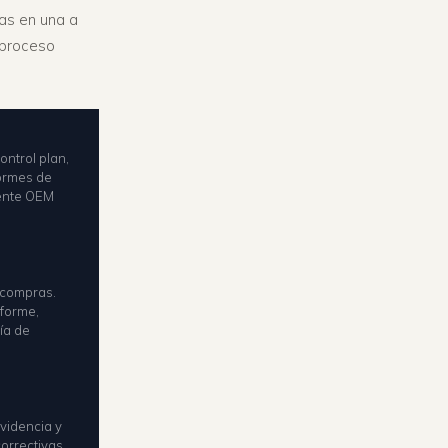
ías en una a
 proceso
ontrol plan,
formes de
liente OEM
y compras.
nforme,
ría de
evidencia y
correctivas