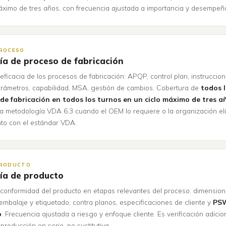
áximo de tres años, con frecuencia ajustada a importancia y desempeñ
 PROCESO
ía de proceso de fabricación
a eficacia de los procesos de fabricación: APQP, control plan, instruccio
arámetros, capabilidad, MSA, gestión de cambios. Cobertura de
todos 
de fabricación en todos los turnos en un ciclo máximo de tres a
la metodología VDA 6.3 cuando el OEM lo requiere o la organización el
nto con el estándar VDA.
 PRODUCTO
ía de producto
a conformidad del producto en etapas relevantes del proceso: dimension
 embalaje y etiquetado, contra planos, especificaciones de cliente y
PS
o
. Frecuencia ajustada a riesgo y enfoque cliente. Es verificación adicion
 producción en serie, no sustitutiva.