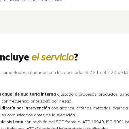
incluye
el servicio
?
ocumentados, alineados con los apartados 9.2.2.1 a 9.2.2.4 de IA
anual de auditoría interna
ajustado a procesos, productos, turn
, con frecuencia priorizada por riesgo.
uditoría por intervención
con alcance, criterios, métodos, agenda
les comunicados antes de la ejecución.
 de sistema
con revisión del SGC frente a IATF 16949, ISO 9001 b
M y boletines IATF (Sanctioned Interpretations) aplicables.