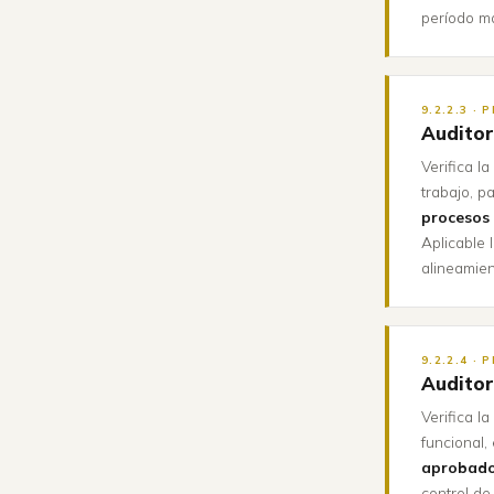
período m
9.2.2.3 ·
Auditor
Verifica l
trabajo, p
procesos 
Aplicable 
alineamie
9.2.2.4 ·
Auditor
Verifica l
funcional,
aprobad
control de