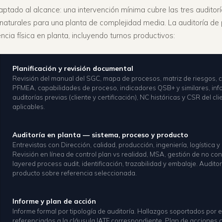
ptado al alcance: una intervención mínima cubre las tres auditor
aturales para una planta de complejidad media. La auditoría de
ncia física en planta, incluyendo turnos productivos:
Planificación y revisión documental
Revisión del manual del SGC, mapa de procesos, matriz de riesgos, c
PFMEA, capabilidades de proceso, indicadores QSB+ y similares, in
auditorías previas (cliente y certificación), NC históricas y CSR del c
aplicables.
Auditoría en planta — sistema, proceso y producto
Entrevistas con Dirección, calidad, producción, ingeniería, logística 
Revisión en línea de control plan vs realidad, MSA, gestión de no co
layered process audit, identificación, trazabilidad y embalaje. Audito
producto sobre referencia seleccionada.
Informe y plan de acción
Informe formal por tipología de auditoría. Hallazgos soportados por 
referenciados a la cláusula IATF correspondiente. Plan de acciones 