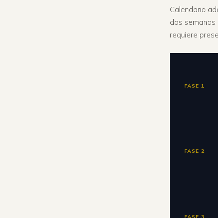
Calendario ada
dos semanas n
requiere prese
FASE 1
FASE 2
FASE 3