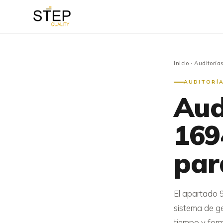
Inicio
·
Auditorías
AUDITORÍA
Aud
169
pa
El apartado 9
sistema de ge
tiempo y for