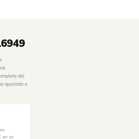
16949
a
ría,
completa del
ia ajustada a
los
C en un