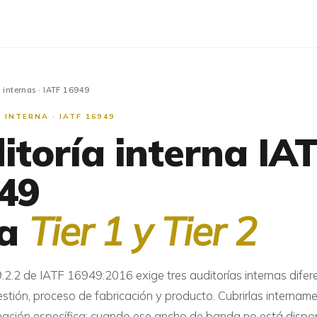
 internas
· IATF 16949
 INTERNA · IATF 16949
itoría interna IA
49
ra
Tier 1 y Tier 2
.2.2 de IATF 16949:2016 exige tres auditorías internas difer
stión, proceso de fabricación y producto. Cubrirlas internam
mación específica; cuando ese ancho de banda no está dispon