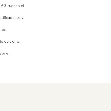
A 6.3 cuando el
ecificaciones y
res,
to de cierre
yor en