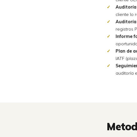
Auditoría
cliente lo 
Auditoría
registros
Informe f
oportunid
Plan de a
IATF (plaz
Seguimien
auditoría 
Metod