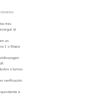
cenarios:
las tres
recargar al
ren un
apa 1 o Etapa
, Volkswagen,
SR.
ductos o turnos
n verificación
equivalente a