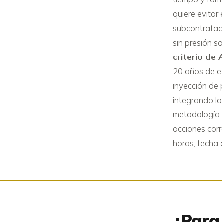
quiere evitar
subcontratada
sin presión s
criterio de
20 años de e
inyección de
integrando lo
metodología V
acciones corr
horas; fecha 
¿Para