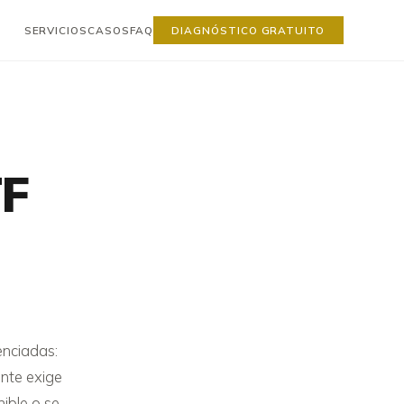
SERVICIOS
CASOS
FAQ
DIAGNÓSTICO GRATUITO
TF
enciadas:
ente exige
ible o se