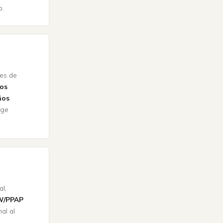
o.
nes de
los
ños
.
ige
al,
W/PPAP
al al