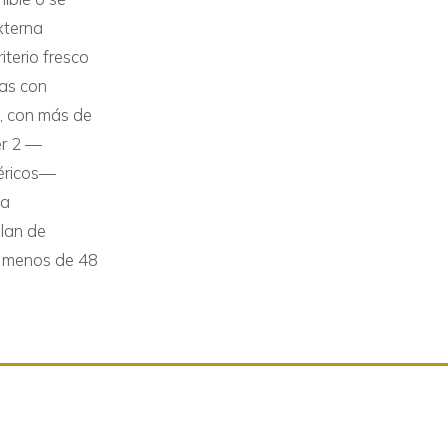
externa
iterio fresco
ías con
9
, con más de
er 2 —
méricos—
la
plan de
en menos de 48