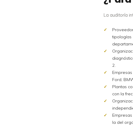
La auditoría i
Proveedore
tipologías
departame
Organizaci
diagnóstic
2.
Empresas a
Ford, BMW,
Plantas co
con la fre
Organizaci
independie
Empresas 
la del orga