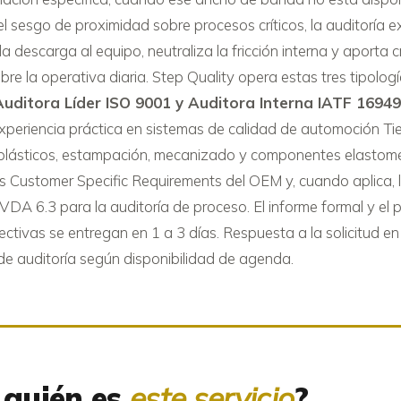
 el sesgo de proximidad sobre procesos críticos, la auditoría 
 descarga al equipo, neutraliza la fricción interna y aporta cr
obre la operativa diaria. Step Quality opera estas tres tipolog
 Auditora Líder ISO 9001 y Auditora Interna IATF 1694
xperiencia práctica en sistemas de calidad de automoción Ti
 plásticos, estampación, mecanizado y componentes elasto
s Customer Specific Requirements del OEM y, cuando aplica, 
DA 6.3 para la auditoría de proceso. El informe formal y el 
ectivas se entregan en 1 a 3 días. Respuesta a la solicitud 
de auditoría según disponibilidad de agenda.
 quién es
este servicio
?