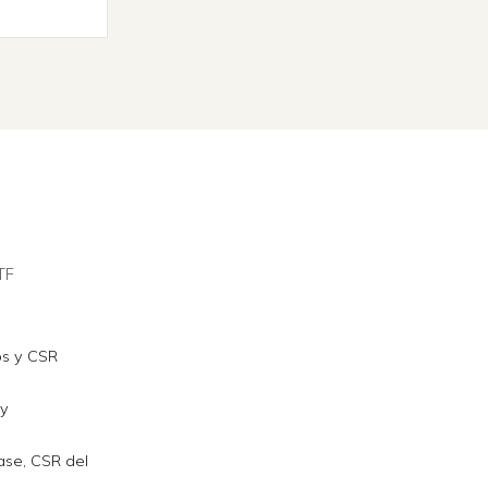
TF
os y CSR
 y
ase, CSR del