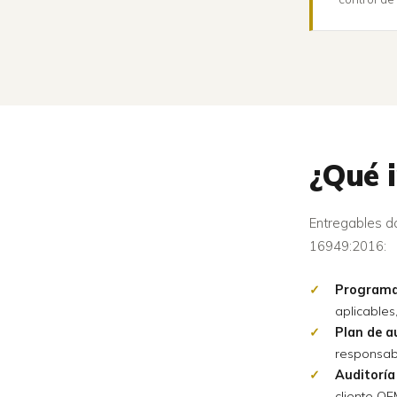
¿Qué 
Entregables d
16949:2016:
Programa 
aplicables
Plan de a
responsab
Auditoría
cliente OE