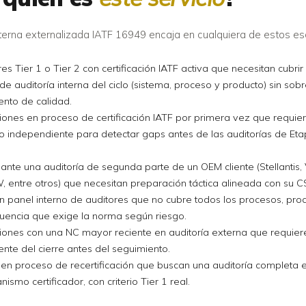
nterna externalizada IATF 16949 encaja en cualquiera de estos es
s Tier 1 o Tier 2 con certificación IATF activa que necesitan cubrir 
 de auditoría interna del ciclo (sistema, proceso y producto) sin sob
nto de calidad.
ones en proceso de certificación IATF por primera vez que requie
o independiente para detectar gaps antes de las auditorías de Et
nte una auditoría de segunda parte de un OEM cliente (Stellantis
 entre otros) que necesitan preparación táctica alineada con su C
n panel interno de auditores que no cubre todos los procesos, pro
cuencia que exige la norma según riesgo.
ones con una NC mayor reciente en auditoría externa que requiere
nte del cierre antes del seguimiento.
en proceso de recertificación que buscan una auditoría completa 
nismo certificador, con criterio Tier 1 real.