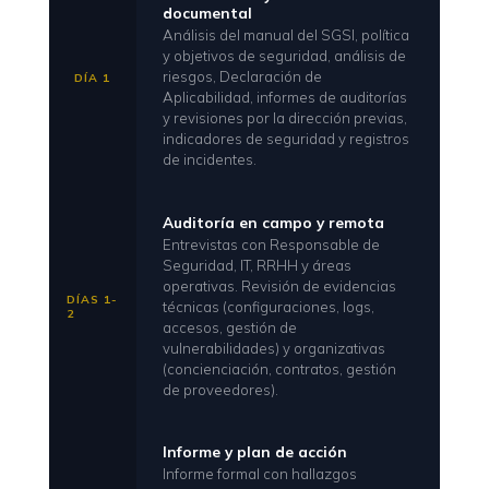
documental
Análisis del manual del SGSI, política
y objetivos de seguridad, análisis de
riesgos, Declaración de
DÍA 1
Aplicabilidad, informes de auditorías
y revisiones por la dirección previas,
indicadores de seguridad y registros
de incidentes.
Auditoría en campo y remota
Entrevistas con Responsable de
Seguridad, IT, RRHH y áreas
operativas. Revisión de evidencias
DÍAS 1-
técnicas (configuraciones, logs,
2
accesos, gestión de
vulnerabilidades) y organizativas
(concienciación, contratos, gestión
de proveedores).
Informe y plan de acción
Informe formal con hallazgos