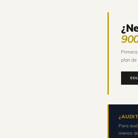
¿Ne
90
Primera
plan de
SOL
¿AUDIT
Para audi
menos de 