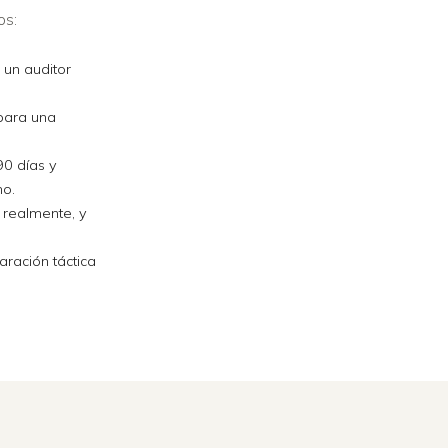
os:
 un auditor
 para una
90 días y
no.
 realmente, y
aración táctica