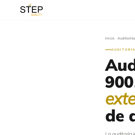
Inicio
·
Auditorías
AUDITORÍA
Aud
900
ext
de 
La auditoría 