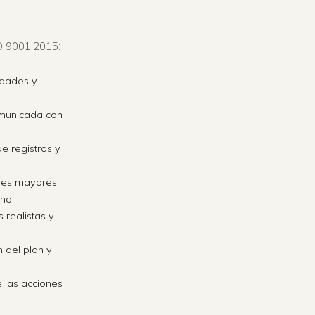
O 9001:2015:
idades y
omunicada con
e registros y
des mayores,
no.
 realistas y
 del plan y
e las acciones