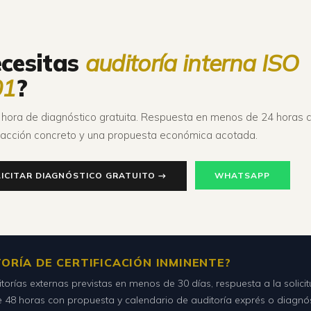
cesitas
auditoría interna ISO
01
?
 hora de diagnóstico gratuita. Respuesta en menos de 24 horas 
 acción concreto y una propuesta económica acotada.
ICITAR DIAGNÓSTICO GRATUITO →
WHATSAPP
ORÍA DE CERTIFICACIÓN INMINENTE?
torías externas previstas en menos de 30 días, respuesta a la solici
48 horas con propuesta y calendario de auditoría exprés o diagnó