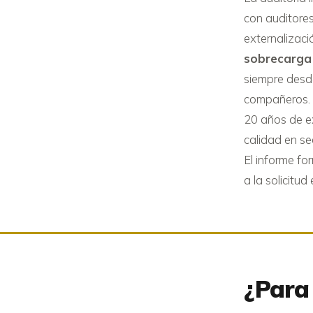
con auditore
externalizaci
sobrecarga 
siempre desd
compañeros. 
20 años de ex
calidad en se
El informe fo
a la solicitu
¿Para