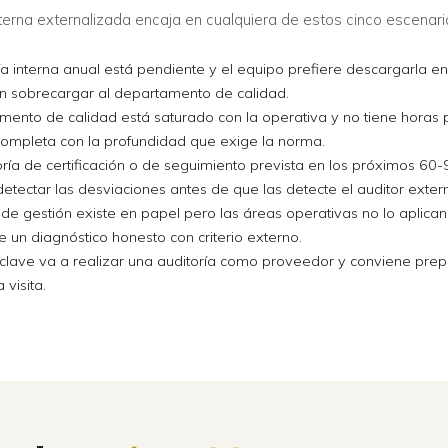
nterna externalizada encaja en cualquiera de estos cinco escenari
ía interna anual está pendiente y el equipo prefiere descargarla en
in sobrecargar al departamento de calidad.
mento de calidad está saturado con la operativa y no tiene horas
completa con la profundidad que exige la norma.
ría de certificación o de seguimiento prevista en los próximos 60-
etectar las desviaciones antes de que las detecte el auditor exter
 de gestión existe en papel pero las áreas operativas no lo aplican
e un diagnóstico honesto con criterio externo.
 clave va a realizar una auditoría como proveedor y conviene prep
 visita.