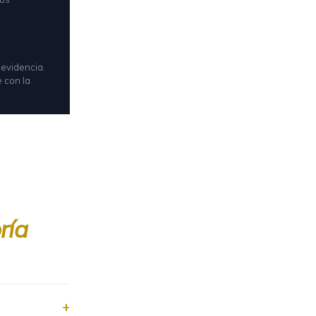
 evidencia.
e con la
ría
+