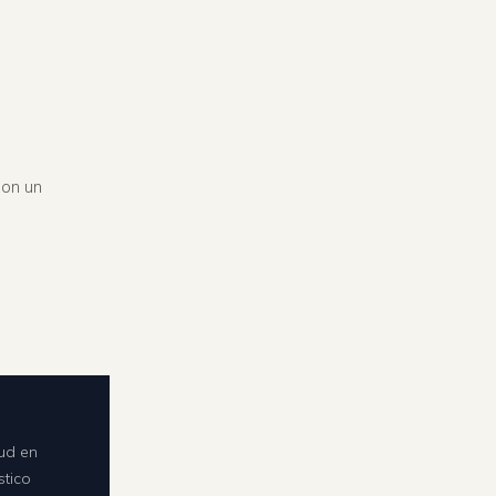
con un
tud en
stico