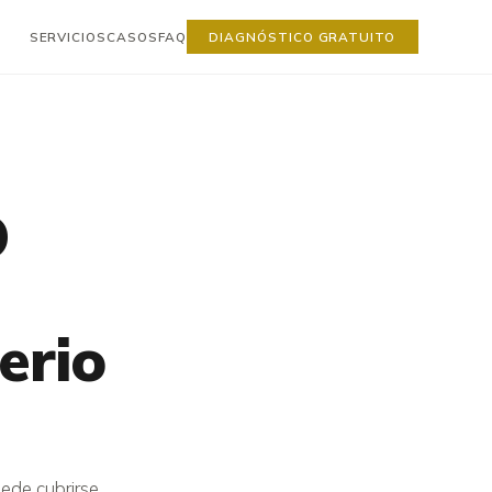
SERVICIOS
CASOS
FAQ
DIAGNÓSTICO GRATUITO
O
terio
uede cubrirse