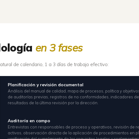
ología
en 3 fases
ural de calendario, 1 a 3 días de trabajo efectivo:
Planificación y revisión documental
Análisis del manual de calidad, mapa de procesos, política y objetivo
de auditorías previas, registros de no conformidades, indicadores d
resultados de la última revisión por la dirección.
Auditoría en campo
Entrevistas con responsables de proceso y operativos, revisión de r
activos, observación directa de la aplicación de procedimientos en p
verificación del cumplimiento de los requisitos legales y reglamentar