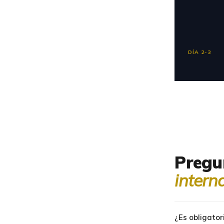
DÍA 2-3
Pregu
intern
¿Es obligator