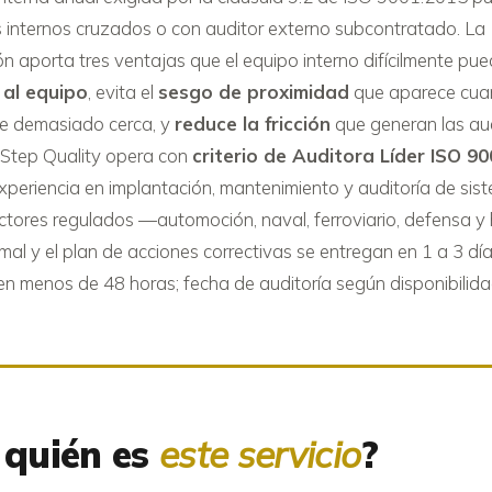
s internos cruzados o con auditor externo subcontratado. La
ón aporta tres ventajas que el equipo interno difícilmente pue
al equipo
, evita el
sesgo de proximidad
que aparece cua
e demasiado cerca, y
reduce la fricción
que generan las aud
Step Quality opera con
criterio de Auditora Líder ISO 9
periencia en implantación, mantenimiento y auditoría de sis
ctores regulados —automoción, naval, ferroviario, defensa y 
rmal y el plan de acciones correctivas se entregan en 1 a 3 d
d en menos de 48 horas; fecha de auditoría según disponibili
 quién es
este servicio
?