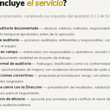
incluye
el servicio
?
ocumentados, cumpliendo los requisitos del apartado 9.2.2 de IS
auditoría documentado
— alcance, criterios, métodos, responsabil
ión temporal aprobados antes de la ejecución.
 auditoría
— procesos auditados, entrevistas y responsables, c
 al equipo.
a en campo
— entrevistas con responsables y operativos, revisión d
documento-realidad en el punto de trabajo.
ormal de auditoría
— hallazgos clasificados como no conformida
 oportunidades de mejora, con evidencia documentada de cada u
cciones correctivas
— propuesta priorizada por riesgo, con plazos
les asignados.
e cierre con la Dirección
— presentación de resultados, validación
os para el seguimiento.
to de eficacia
— opcional, por jornadas, para verificar el cierre d
a auditoría externa.