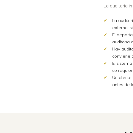
La auditoría i
La auditor
externo, s
El departa
auditoría 
Hay audito
conviene d
El sistema
se requier
Un cliente
antes de la