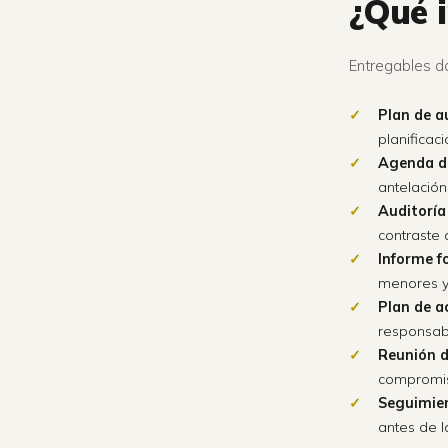
¿Qué 
Entregables d
Plan de 
planificac
Agenda de
antelación
Auditorí
contraste 
Informe f
menores y
Plan de a
responsab
Reunión d
compromis
Seguimien
antes de l