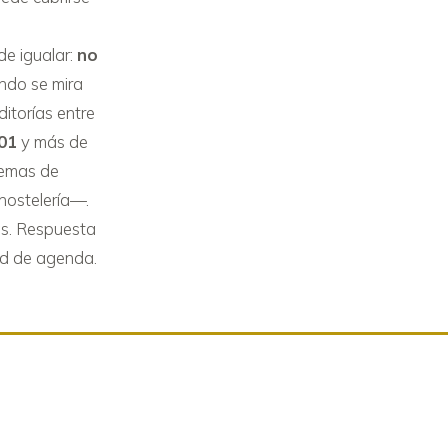
de igualar:
no
ndo se mira
itorías entre
001
y más de
temas de
hostelería—.
ías. Respuesta
dad de agenda.