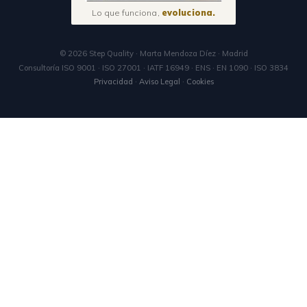
Lo que funciona,
evoluciona.
© 2026 Step Quality · Marta Mendoza Díez · Madrid
Consultoría ISO 9001 · ISO 27001 · IATF 16949 · ENS · EN 1090 · ISO 3834
Privacidad
·
Aviso Legal
·
Cookies