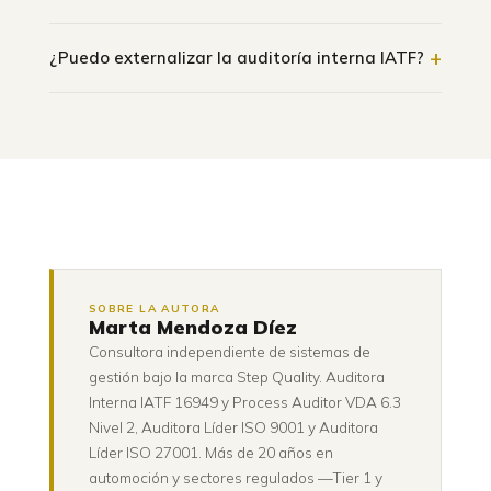
proceso con su AMEF y plan de control para
La norma pide usar los enfoques requeridos por el
+
fabricación, requisitos de producto y medición para
cliente, sin imponer metodología única. En la práctica,
¿Puedo externalizar la auditoría interna IATF?
producto — y con imparcialidad: nadie audita su
la cadena alemana exige VDA 6.3, así que para
Sí. La norma exige auditores competentes e
propio trabajo.
muchos proveedores es de facto obligatoria — con
imparciales, no que sean empleados. Externalizar
auditor cualificado en ella.
resuelve de golpe la competencia documentada y la
independencia real, difícil en plantillas pequeñas.
SOBRE LA AUTORA
Marta Mendoza Díez
Consultora independiente de sistemas de
gestión bajo la marca Step Quality. Auditora
Interna IATF 16949 y Process Auditor VDA 6.3
Nivel 2, Auditora Líder ISO 9001 y Auditora
Líder ISO 27001. Más de 20 años en
automoción y sectores regulados —Tier 1 y