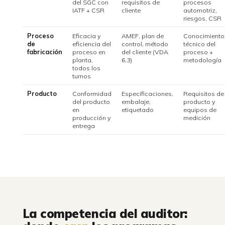
del SGC con
requisitos de
procesos
IATF + CSR
cliente
automotriz,
riesgos, CSR
Proceso
Eficacia y
AMEF, plan de
Conocimiento
de
eficiencia del
control, método
técnico del
fabricación
proceso en
del cliente (VDA
proceso +
planta,
6.3)
metodología
todos los
turnos
Producto
Conformidad
Especificaciones,
Requisitos de
del producto
embalaje,
producto y
en
etiquetado
equipos de
producción y
medición
entrega
La competencia del auditor: